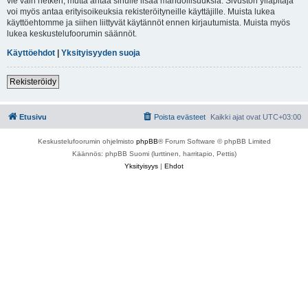
vie vain hetken, mutta antaa sinulle lisää mahdollisuuksia. Sivuston ylläpitäjä
voi myös antaa erityisoikeuksia rekisteröityneille käyttäjille. Muista lukea
käyttöehtomme ja siihen liittyvät käytännöt ennen kirjautumista. Muista myös
lukea keskustelufoorumin säännöt.
Käyttöehdot
|
Yksityisyyden suoja
Rekisteröidy
Etusivu
Poista evästeet
Kaikki ajat ovat
UTC+03:00
Keskustelufoorumin ohjelmisto
phpBB
® Forum Software © phpBB Limited
Käännös: phpBB Suomi (lurttinen, harritapio, Pettis)
Yksityisyys
|
Ehdot