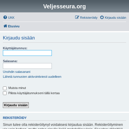
Veljesseura.org
UKK
Rekisteröidy
Kirjaudu sisään
Etusivu
Kirjaudu sisään
Käyttäjätunnus:
Salasana:
Unohdin salasanani
Lähetä tunnusten aktivointiviesti uudelleen
Muista minut
Piilota käyttäjätunnukseni tällä kertaa
REKISTERÖIDY
Sinun tulee olla rekisteröitynyt voidaksesi kirjautua sisään. Rekisteröityminen