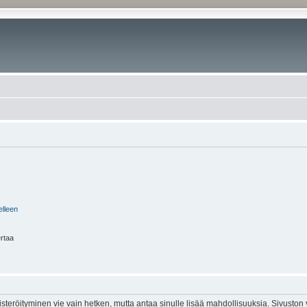
elleen
ertaa
isteröityminen vie vain hetken, mutta antaa sinulle lisää mahdollisuuksia. Sivuston y