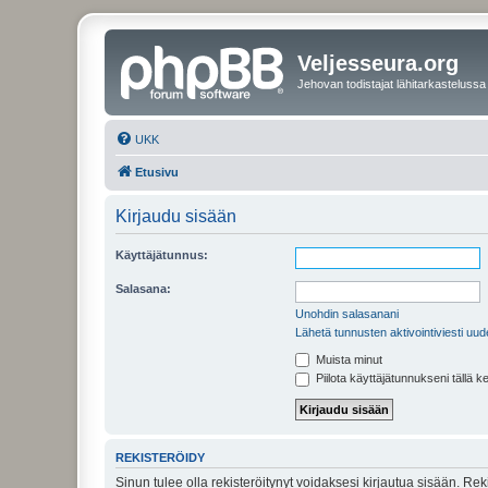
Veljesseura.org
Jehovan todistajat lähitarkastelussa
UKK
Etusivu
Kirjaudu sisään
Käyttäjätunnus:
Salasana:
Unohdin salasanani
Lähetä tunnusten aktivointiviesti uud
Muista minut
Piilota käyttäjätunnukseni tällä k
REKISTERÖIDY
Sinun tulee olla rekisteröitynyt voidaksesi kirjautua sisään. Rek