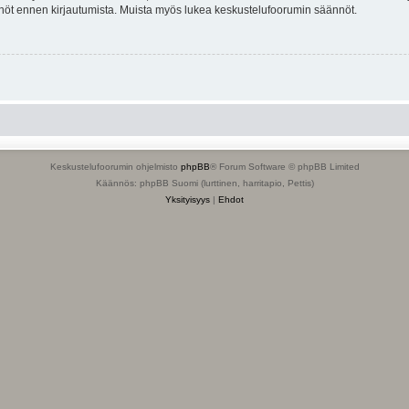
tännöt ennen kirjautumista. Muista myös lukea keskustelufoorumin säännöt.
Keskustelufoorumin ohjelmisto
phpBB
® Forum Software © phpBB Limited
Käännös: phpBB Suomi (lurttinen, harritapio, Pettis)
Yksityisyys
|
Ehdot