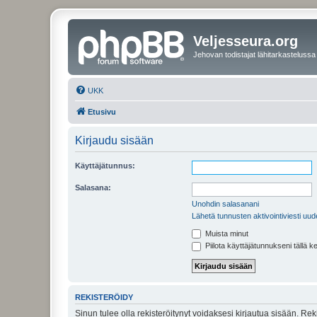
Veljesseura.org
Jehovan todistajat lähitarkastelussa
UKK
Etusivu
Kirjaudu sisään
Käyttäjätunnus:
Salasana:
Unohdin salasanani
Lähetä tunnusten aktivointiviesti uud
Muista minut
Piilota käyttäjätunnukseni tällä k
REKISTERÖIDY
Sinun tulee olla rekisteröitynyt voidaksesi kirjautua sisään. Rek