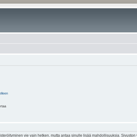
elleen
ertaa
isteröityminen vie vain hetken, mutta antaa sinulle lisää mahdollisuuksia. Sivuston y