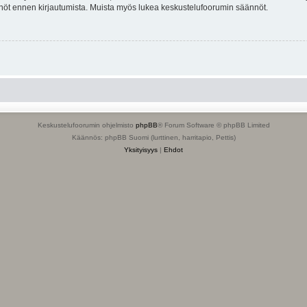
tännöt ennen kirjautumista. Muista myös lukea keskustelufoorumin säännöt.
Keskustelufoorumin ohjelmisto
phpBB
® Forum Software © phpBB Limited
Käännös: phpBB Suomi (lurttinen, harritapio, Pettis)
Yksityisyys
|
Ehdot