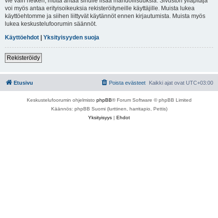
vie vain hetken, mutta antaa sinulle lisää mahdollisuuksia. Sivuston ylläpitäjä
voi myös antaa erityisoikeuksia rekisteröityneille käyttäjille. Muista lukea
käyttöehtomme ja siihen liittyvät käytännöt ennen kirjautumista. Muista myös
lukea keskustelufoorumin säännöt.
Käyttöehdot
|
Yksityisyyden suoja
Rekisteröidy
Etusivu
Poista evästeet
Kaikki ajat ovat
UTC+03:00
Keskustelufoorumin ohjelmisto
phpBB
® Forum Software © phpBB Limited
Käännös: phpBB Suomi (lurttinen, harritapio, Pettis)
Yksityisyys
|
Ehdot