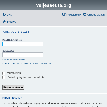
Veljesseura.org
UKK
Rekisteröidy
Kirjaudu sisään
Etusivu
Kirjaudu sisään
Käyttäjätunnus:
Salasana:
Unohdin salasanani
Lähetä tunnusten aktivointiviesti uudelleen
Muista minut
Piilota käyttäjätunnukseni tällä kertaa
REKISTERÖIDY
Sinun tulee olla rekisteröitynyt voidaksesi kirjautua sisään. Rekisteröityminen