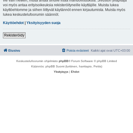
vie vain hetken, mutta antaa sinulle lisää mahdollisuuksia. Sivuston ylläpitäjä
voi myös antaa erityisoikeuksia rekisteröityneille käyttäjille. Muista lukea
käyttöehtomme ja siihen liittyvät käytännöt ennen kirjautumista. Muista myös
lukea keskustelufoorumin säännöt.
Käyttöehdot
|
Yksityisyyden suoja
Rekisteröidy
Etusivu
Poista evästeet
Kaikki ajat ovat
UTC+03:00
Keskustelufoorumin ohjelmisto
phpBB
® Forum Software © phpBB Limited
Käännös: phpBB Suomi (lurttinen, harritapio, Pettis)
Yksityisyys
|
Ehdot