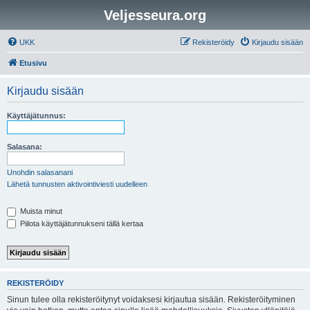
Veljesseura.org
UKK
Rekisteröidy
Kirjaudu sisään
Etusivu
Kirjaudu sisään
Käyttäjätunnus:
Salasana:
Unohdin salasanani
Lähetä tunnusten aktivointiviesti uudelleen
Muista minut
Piilota käyttäjätunnukseni tällä kertaa
REKISTERÖIDY
Sinun tulee olla rekisteröitynyt voidaksesi kirjautua sisään. Rekisteröityminen