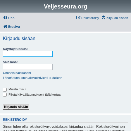
Veljesseura.org
UKK
Rekisteröidy
Kirjaudu sisään
Etusivu
Kirjaudu sisään
Käyttäjätunnus:
Salasana:
Unohdin salasanani
Lähetä tunnusten aktivointiviesti uudelleen
Muista minut
Piilota käyttäjätunnukseni tällä kertaa
REKISTERÖIDY
Sinun tulee olla rekisteröitynyt voidaksesi kirjautua sisään. Rekisteröityminen