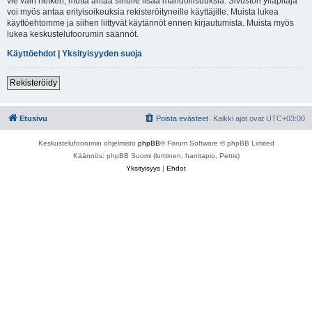
vie vain hetken, mutta antaa sinulle lisää mahdollisuuksia. Sivuston ylläpitäjä
voi myös antaa erityisoikeuksia rekisteröityneille käyttäjille. Muista lukea
käyttöehtomme ja siihen liittyvät käytännöt ennen kirjautumista. Muista myös
lukea keskustelufoorumin säännöt.
Käyttöehdot
|
Yksityisyyden suoja
Rekisteröidy
Etusivu
Poista evästeet
Kaikki ajat ovat
UTC+03:00
Keskustelufoorumin ohjelmisto
phpBB
® Forum Software © phpBB Limited
Käännös: phpBB Suomi (lurttinen, harritapio, Pettis)
Yksityisyys
|
Ehdot