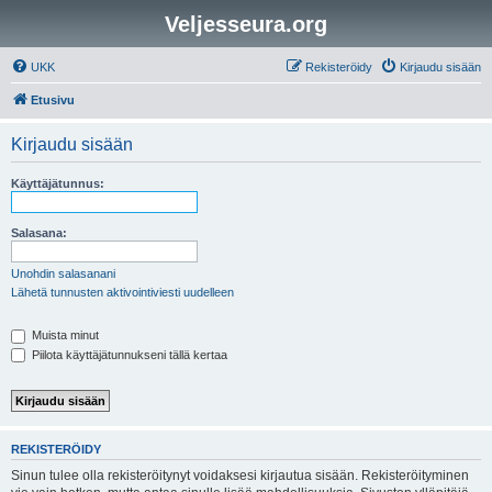
Veljesseura.org
UKK
Rekisteröidy
Kirjaudu sisään
Etusivu
Kirjaudu sisään
Käyttäjätunnus:
Salasana:
Unohdin salasanani
Lähetä tunnusten aktivointiviesti uudelleen
Muista minut
Piilota käyttäjätunnukseni tällä kertaa
REKISTERÖIDY
Sinun tulee olla rekisteröitynyt voidaksesi kirjautua sisään. Rekisteröityminen