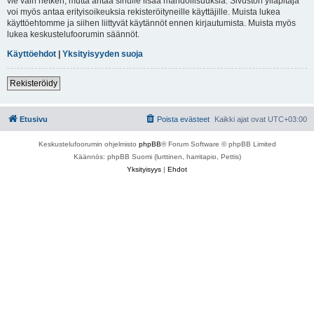
vie vain hetken, mutta antaa sinulle lisää mahdollisuuksia. Sivuston ylläpitäjä
voi myös antaa erityisoikeuksia rekisteröityneille käyttäjille. Muista lukea
käyttöehtomme ja siihen liittyvät käytännöt ennen kirjautumista. Muista myös
lukea keskustelufoorumin säännöt.
Käyttöehdot
|
Yksityisyyden suoja
Rekisteröidy
Etusivu
Poista evästeet
Kaikki ajat ovat
UTC+03:00
Keskustelufoorumin ohjelmisto
phpBB
® Forum Software © phpBB Limited
Käännös: phpBB Suomi (lurttinen, harritapio, Pettis)
Yksityisyys
|
Ehdot