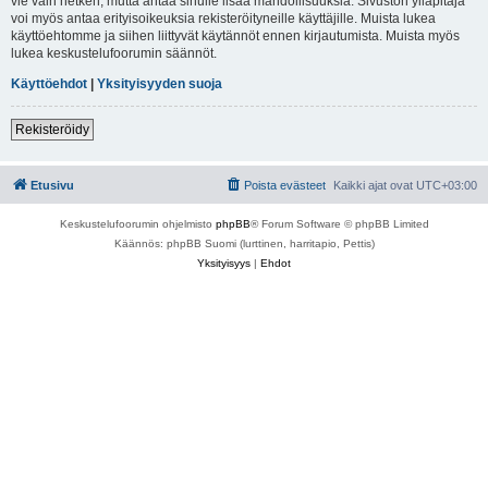
vie vain hetken, mutta antaa sinulle lisää mahdollisuuksia. Sivuston ylläpitäjä
voi myös antaa erityisoikeuksia rekisteröityneille käyttäjille. Muista lukea
käyttöehtomme ja siihen liittyvät käytännöt ennen kirjautumista. Muista myös
lukea keskustelufoorumin säännöt.
Käyttöehdot
|
Yksityisyyden suoja
Rekisteröidy
Etusivu
Poista evästeet
Kaikki ajat ovat
UTC+03:00
Keskustelufoorumin ohjelmisto
phpBB
® Forum Software © phpBB Limited
Käännös: phpBB Suomi (lurttinen, harritapio, Pettis)
Yksityisyys
|
Ehdot