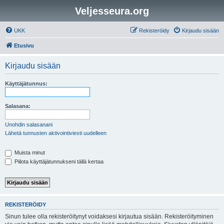
Veljesseura.org
UKK
Rekisteröidy
Kirjaudu sisään
Etusivu
Kirjaudu sisään
Käyttäjätunnus:
Salasana:
Unohdin salasanani
Lähetä tunnusten aktivointiviesti uudelleen
Muista minut
Piilota käyttäjätunnukseni tällä kertaa
REKISTERÖIDY
Sinun tulee olla rekisteröitynyt voidaksesi kirjautua sisään. Rekisteröityminen