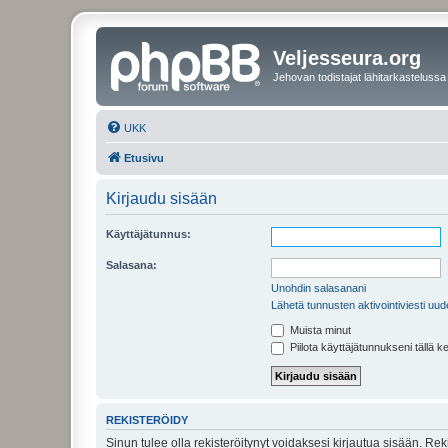
Veljesseura.org
Jehovan todistajat lähitarkastelussa
UKK
Etusivu
Kirjaudu sisään
Käyttäjätunnus:
Salasana:
Unohdin salasanani
Lähetä tunnusten aktivointiviesti uud
Muista minut
Piilota käyttäjätunnukseni tällä k
REKISTERÖIDY
Sinun tulee olla rekisteröitynyt voidaksesi kirjautua sisään. Rek