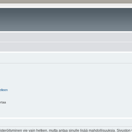
elleen
ertaa
isteröityminen vie vain hetken, mutta antaa sinulle lisää mahdollisuuksia. Sivuston y