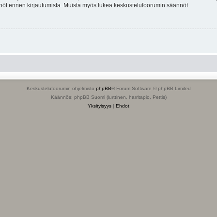
tännöt ennen kirjautumista. Muista myös lukea keskustelufoorumin säännöt.
Keskustelufoorumin ohjelmisto
phpBB
® Forum Software © phpBB Limited
Käännös: phpBB Suomi (lurttinen, harritapio, Pettis)
Yksityisyys
|
Ehdot