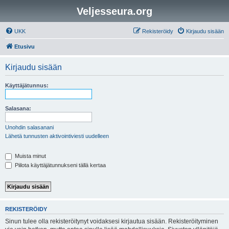
Veljesseura.org
UKK
Rekisteröidy
Kirjaudu sisään
Etusivu
Kirjaudu sisään
Käyttäjätunnus:
Salasana:
Unohdin salasanani
Lähetä tunnusten aktivointiviesti uudelleen
Muista minut
Piilota käyttäjätunnukseni tällä kertaa
REKISTERÖIDY
Sinun tulee olla rekisteröitynyt voidaksesi kirjautua sisään. Rekisteröityminen