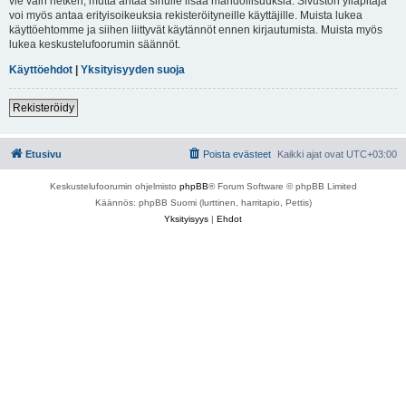
vie vain hetken, mutta antaa sinulle lisää mahdollisuuksia. Sivuston ylläpitäjä
voi myös antaa erityisoikeuksia rekisteröityneille käyttäjille. Muista lukea
käyttöehtomme ja siihen liittyvät käytännöt ennen kirjautumista. Muista myös
lukea keskustelufoorumin säännöt.
Käyttöehdot
|
Yksityisyyden suoja
Rekisteröidy
Etusivu
Poista evästeet
Kaikki ajat ovat
UTC+03:00
Keskustelufoorumin ohjelmisto
phpBB
® Forum Software © phpBB Limited
Käännös: phpBB Suomi (lurttinen, harritapio, Pettis)
Yksityisyys
|
Ehdot