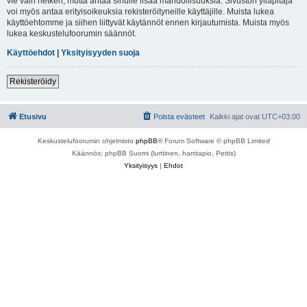
vie vain hetken, mutta antaa sinulle lisää mahdollisuuksia. Sivuston ylläpitäjä
voi myös antaa erityisoikeuksia rekisteröityneille käyttäjille. Muista lukea
käyttöehtomme ja siihen liittyvät käytännöt ennen kirjautumista. Muista myös
lukea keskustelufoorumin säännöt.
Käyttöehdot
|
Yksityisyyden suoja
Rekisteröidy
Etusivu
Poista evästeet
Kaikki ajat ovat
UTC+03:00
Keskustelufoorumin ohjelmisto
phpBB
® Forum Software © phpBB Limited
Käännös: phpBB Suomi (lurttinen, harritapio, Pettis)
Yksityisyys
|
Ehdot