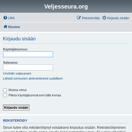
Veljesseura.org
UKK
Rekisteröidy
Kirjaudu sisään
Etusivu
Kirjaudu sisään
Käyttäjätunnus:
Salasana:
Unohdin salasanani
Lähetä tunnusten aktivointiviesti uudelleen
Muista minut
Piilota käyttäjätunnukseni tällä kertaa
REKISTERÖIDY
Sinun tulee olla rekisteröitynyt voidaksesi kirjautua sisään. Rekisteröityminen