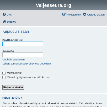
Veljesseura.org
UKK
Rekisteröidy
Kirjaudu sisään
Etusivu
Kirjaudu sisään
Käyttäjätunnus:
Salasana:
Unohdin salasanani
Lähetä tunnusten aktivointiviesti uudelleen
Muista minut
Piilota käyttäjätunnukseni tällä kertaa
REKISTERÖIDY
Sinun tulee olla rekisteröitynyt voidaksesi kirjautua sisään. Rekisteröityminen