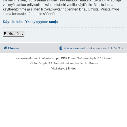
vie vain hetken, mutta antaa sinulle lisää mahdollisuuksia. Sivuston ylläpitäjä
voi myös antaa erityisoikeuksia rekisteröityneille käyttäjille. Muista lukea
käyttöehtomme ja siihen liittyvät käytännöt ennen kirjautumista. Muista myös
lukea keskustelufoorumin säännöt.
Käyttöehdot
|
Yksityisyyden suoja
Rekisteröidy
Etusivu
Poista evästeet
Kaikki ajat ovat
UTC+03:00
Keskustelufoorumin ohjelmisto
phpBB
® Forum Software © phpBB Limited
Käännös: phpBB Suomi (lurttinen, harritapio, Pettis)
Yksityisyys
|
Ehdot