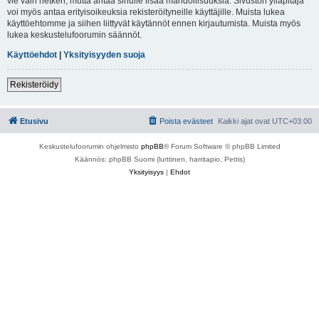
vie vain hetken, mutta antaa sinulle lisää mahdollisuuksia. Sivuston ylläpitäjä
voi myös antaa erityisoikeuksia rekisteröityneille käyttäjille. Muista lukea
käyttöehtomme ja siihen liittyvät käytännöt ennen kirjautumista. Muista myös
lukea keskustelufoorumin säännöt.
Käyttöehdot
|
Yksityisyyden suoja
Rekisteröidy
Etusivu
Poista evästeet
Kaikki ajat ovat
UTC+03:00
Keskustelufoorumin ohjelmisto
phpBB
® Forum Software © phpBB Limited
Käännös: phpBB Suomi (lurttinen, harritapio, Pettis)
Yksityisyys
|
Ehdot