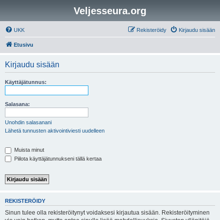
Veljesseura.org
UKK
Rekisteröidy
Kirjaudu sisään
Etusivu
Kirjaudu sisään
Käyttäjätunnus:
Salasana:
Unohdin salasanani
Lähetä tunnusten aktivointiviesti uudelleen
Muista minut
Piilota käyttäjätunnukseni tällä kertaa
REKISTERÖIDY
Sinun tulee olla rekisteröitynyt voidaksesi kirjautua sisään. Rekisteröityminen