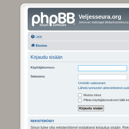
Veljesseura.org
Jehovan todistajat lähitarkastelussa
UKK
Etusivu
Kirjaudu sisään
Käyttäjätunnus:
Salasana:
Unohdin salasanani
Lähetä tunnusten aktivointiviesti uud
Muista minut
Piilota käyttäjätunnukseni tällä k
REKISTERÖIDY
Sinun tulee olla rekisteröitynyt voidaksesi kirjautua sisään. Rek