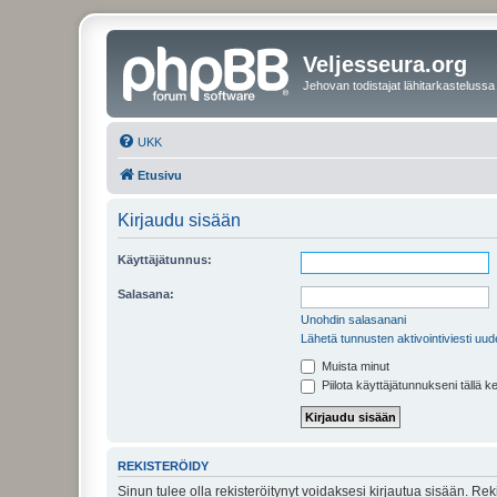
Veljesseura.org
Jehovan todistajat lähitarkastelussa
UKK
Etusivu
Kirjaudu sisään
Käyttäjätunnus:
Salasana:
Unohdin salasanani
Lähetä tunnusten aktivointiviesti uud
Muista minut
Piilota käyttäjätunnukseni tällä k
REKISTERÖIDY
Sinun tulee olla rekisteröitynyt voidaksesi kirjautua sisään. Rek