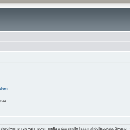
elleen
ertaa
isteröityminen vie vain hetken, mutta antaa sinulle lisää mahdollisuuksia. Sivuston y