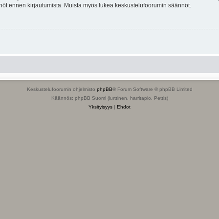
tännöt ennen kirjautumista. Muista myös lukea keskustelufoorumin säännöt.
Keskustelufoorumin ohjelmisto
phpBB
® Forum Software © phpBB Limited
Käännös: phpBB Suomi (lurttinen, harritapio, Pettis)
Yksityisyys
|
Ehdot