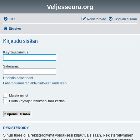
Veljesseura.org
UKK
Rekisteröidy
Kirjaudu sisään
Etusivu
Kirjaudu sisään
Käyttäjätunnus:
Salasana:
Unohdin salasanani
Lähetä tunnusten aktivointiviesti uudelleen
Muista minut
Piilota käyttäjätunnukseni tällä kertaa
REKISTERÖIDY
Sinun tulee olla rekisteröitynyt voidaksesi kirjautua sisään. Rekisteröityminen