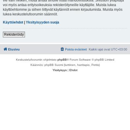
vie vain hetken, mutta antaa sinulle lisää mahdollisuuksia. Sivuston ylläpitäjä
voi myös antaa erityisoikeuksia rekisteröityneille käyttäjille. Muista lukea
käyttöehtomme ja siihen liittyvät käytännöt ennen kirjautumista. Muista myös
lukea keskustelufoorumin säännöt.
Käyttöehdot
|
Yksityisyyden suoja
Rekisteröidy
Etusivu
Poista evästeet
Kaikki ajat ovat
UTC+03:00
Keskustelufoorumin ohjelmisto
phpBB
® Forum Software © phpBB Limited
Käännös: phpBB Suomi (lurttinen, harritapio, Pettis)
Yksityisyys
|
Ehdot