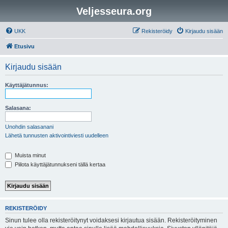
Veljesseura.org
UKK
Rekisteröidy
Kirjaudu sisään
Etusivu
Kirjaudu sisään
Käyttäjätunnus:
Salasana:
Unohdin salasanani
Lähetä tunnusten aktivointiviesti uudelleen
Muista minut
Piilota käyttäjätunnukseni tällä kertaa
REKISTERÖIDY
Sinun tulee olla rekisteröitynyt voidaksesi kirjautua sisään. Rekisteröityminen