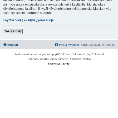
vie vain hetken, mutta antaa sinulle lisää mahdollisuuksia. Sivuston ylläpitäjä
voi myös antaa erityisoikeuksia rekisteröityneille käyttäjille. Muista lukea
käyttöehtomme ja siihen liittyvät käytännöt ennen kirjautumista. Muista myös
lukea keskustelufoorumin säännöt.
Käyttöehdot
|
Yksityisyyden suoja
Rekisteröidy
Etusivu
Poista evästeet
Kaikki ajat ovat
UTC+03:00
Keskustelufoorumin ohjelmisto
phpBB
® Forum Software © phpBB Limited
Käännös: phpBB Suomi (lurttinen, harritapio, Pettis)
Yksityisyys
|
Ehdot