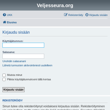
Veljesseura.org
UKK
Rekisteröidy
Kirjaudu sisään
Etusivu
Kirjaudu sisään
Käyttäjätunnus:
Salasana:
Unohdin salasanani
Lähetä tunnusten aktivointiviesti uudelleen
Muista minut
Piilota käyttäjätunnukseni tällä kertaa
REKISTERÖIDY
Sinun tulee olla rekisteröitynyt voidaksesi kirjautua sisään. Rekisteröityminen