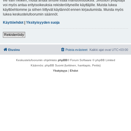
vie vain hetken, mutta antaa sinulle lisää mahdollisuuksia. Sivuston ylläpitäjä
voi myös antaa erityisoikeuksia rekisteröityneille käyttäjille. Muista lukea
käyttöehtomme ja siihen liittyvät käytännöt ennen kirjautumista. Muista myös
lukea keskustelufoorumin säännöt.
Käyttöehdot
|
Yksityisyyden suoja
Rekisteröidy
Etusivu
Poista evästeet
Kaikki ajat ovat
UTC+03:00
Keskustelufoorumin ohjelmisto
phpBB
® Forum Software © phpBB Limited
Käännös: phpBB Suomi (lurttinen, harritapio, Pettis)
Yksityisyys
|
Ehdot