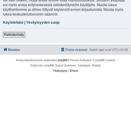
vie vain hetken, mutta antaa sinulle lisää mahdollisuuksia. Sivuston ylläpitäjä
voi myös antaa erityisoikeuksia rekisteröityneille käyttäjille. Muista lukea
käyttöehtomme ja siihen liittyvät käytännöt ennen kirjautumista. Muista myös
lukea keskustelufoorumin säännöt.
Käyttöehdot
|
Yksityisyyden suoja
Rekisteröidy
Etusivu
Poista evästeet
Kaikki ajat ovat
UTC+03:00
Keskustelufoorumin ohjelmisto
phpBB
® Forum Software © phpBB Limited
Käännös: phpBB Suomi (lurttinen, harritapio, Pettis)
Yksityisyys
|
Ehdot