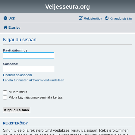
Veljesseura.org
UKK
Rekisteröidy
Kirjaudu sisään
Etusivu
Kirjaudu sisään
Käyttäjätunnus:
Salasana:
Unohdin salasanani
Lähetä tunnusten aktivointiviesti uudelleen
Muista minut
Piilota käyttäjätunnukseni tällä kertaa
REKISTERÖIDY
Sinun tulee olla rekisteröitynyt voidaksesi kirjautua sisään. Rekisteröityminen