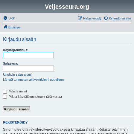
Veljesseura.org
UKK
Rekisteröidy
Kirjaudu sisään
Etusivu
Kirjaudu sisään
Käyttäjätunnus:
Salasana:
Unohdin salasanani
Lähetä tunnusten aktivointiviesti uudelleen
Muista minut
Piilota käyttäjätunnukseni tällä kertaa
REKISTERÖIDY
Sinun tulee olla rekisteröitynyt voidaksesi kirjautua sisään. Rekisteröityminen