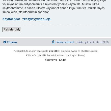
vie vain hetken, mutta antaa sinulle lisää mahdollisuuksia. Sivuston ylläpitäjä
voi myös antaa erityisoikeuksia rekisteröityneille käyttäjille. Muista lukea
käyttöehtomme ja siihen liittyvät käytännöt ennen kirjautumista. Muista myös
lukea keskustelufoorumin säännöt.
Käyttöehdot
|
Yksityisyyden suoja
Rekisteröidy
Etusivu
Poista evästeet
Kaikki ajat ovat
UTC+03:00
Keskustelufoorumin ohjelmisto
phpBB
® Forum Software © phpBB Limited
Käännös: phpBB Suomi (lurttinen, harritapio, Pettis)
Yksityisyys
|
Ehdot