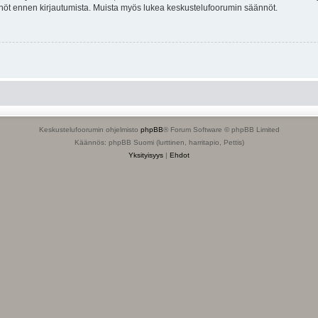
tännöt ennen kirjautumista. Muista myös lukea keskustelufoorumin säännöt.
Keskustelufoorumin ohjelmisto
phpBB
® Forum Software © phpBB Limited
Käännös: phpBB Suomi (lurttinen, harritapio, Pettis)
Yksityisyys
|
Ehdot