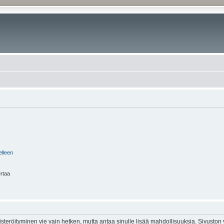
elleen
ertaa
isteröityminen vie vain hetken, mutta antaa sinulle lisää mahdollisuuksia. Sivuston y