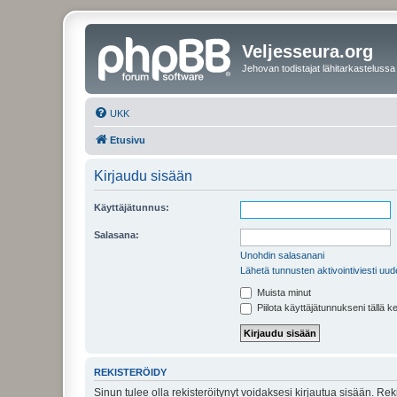
Veljesseura.org
Jehovan todistajat lähitarkastelussa
UKK
Etusivu
Kirjaudu sisään
Käyttäjätunnus:
Salasana:
Unohdin salasanani
Lähetä tunnusten aktivointiviesti uud
Muista minut
Piilota käyttäjätunnukseni tällä k
REKISTERÖIDY
Sinun tulee olla rekisteröitynyt voidaksesi kirjautua sisään. Rek