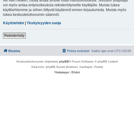
vie vain hetken, mutta antaa sinulle lisää mahdollisuuksia. Sivuston ylläpitäjä
voi myös antaa erityisoikeuksia rekisteröityneille käyttäjille. Muista lukea
käyttöehtomme ja siihen liittyvät käytännöt ennen kirjautumista. Muista myös
lukea keskustelufoorumin säännöt.
Käyttöehdot
|
Yksityisyyden suoja
Rekisteröidy
Etusivu
Poista evästeet
Kaikki ajat ovat
UTC+03:00
Keskustelufoorumin ohjelmisto
phpBB
® Forum Software © phpBB Limited
Käännös: phpBB Suomi (lurttinen, harritapio, Pettis)
Yksityisyys
|
Ehdot