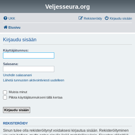
Veljesseura.org
UKK
Rekisteröidy
Kirjaudu sisään
Etusivu
Kirjaudu sisään
Käyttäjätunnus:
Salasana:
Unohdin salasanani
Lähetä tunnusten aktivointiviesti uudelleen
Muista minut
Piilota käyttäjätunnukseni tällä kertaa
REKISTERÖIDY
Sinun tulee olla rekisteröitynyt voidaksesi kirjautua sisään. Rekisteröityminen