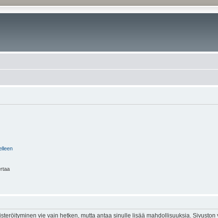
elleen
ertaa
isteröityminen vie vain hetken, mutta antaa sinulle lisää mahdollisuuksia. Sivuston y