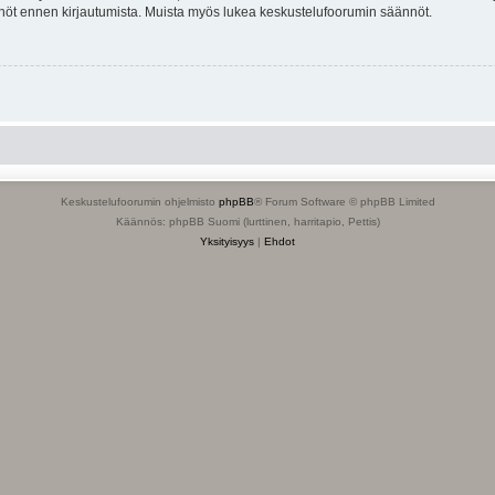
tännöt ennen kirjautumista. Muista myös lukea keskustelufoorumin säännöt.
Keskustelufoorumin ohjelmisto
phpBB
® Forum Software © phpBB Limited
Käännös: phpBB Suomi (lurttinen, harritapio, Pettis)
Yksityisyys
|
Ehdot