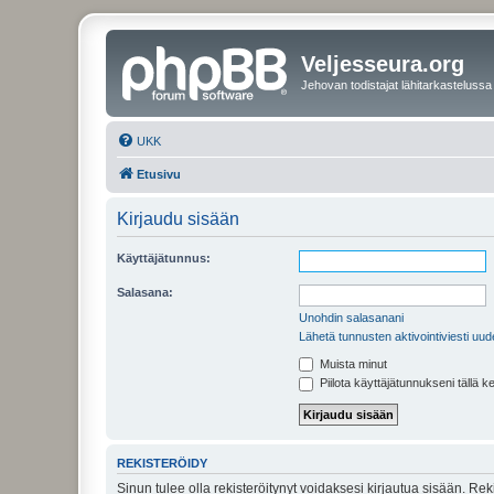
Veljesseura.org
Jehovan todistajat lähitarkastelussa
UKK
Etusivu
Kirjaudu sisään
Käyttäjätunnus:
Salasana:
Unohdin salasanani
Lähetä tunnusten aktivointiviesti uud
Muista minut
Piilota käyttäjätunnukseni tällä k
REKISTERÖIDY
Sinun tulee olla rekisteröitynyt voidaksesi kirjautua sisään. Rek