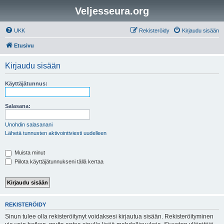
Veljesseura.org
UKK
Rekisteröidy
Kirjaudu sisään
Etusivu
Kirjaudu sisään
Käyttäjätunnus:
Salasana:
Unohdin salasanani
Lähetä tunnusten aktivointiviesti uudelleen
Muista minut
Piilota käyttäjätunnukseni tällä kertaa
REKISTERÖIDY
Sinun tulee olla rekisteröitynyt voidaksesi kirjautua sisään. Rekisteröityminen