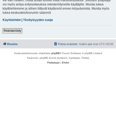
vie vain hetken, mutta antaa sinulle lisää mahdollisuuksia. Sivuston ylläpitäjä
voi myös antaa erityisoikeuksia rekisteröityneille käyttäjille. Muista lukea
käyttöehtomme ja siihen liittyvät käytännöt ennen kirjautumista. Muista myös
lukea keskustelufoorumin säännöt.
Käyttöehdot
|
Yksityisyyden suoja
Rekisteröidy
Etusivu
Poista evästeet
Kaikki ajat ovat
UTC+03:00
Keskustelufoorumin ohjelmisto
phpBB
® Forum Software © phpBB Limited
Käännös: phpBB Suomi (lurttinen, harritapio, Pettis)
Yksityisyys
|
Ehdot