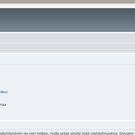
elleen
ertaa
isteröityminen vie vain hetken, mutta antaa sinulle lisää mahdollisuuksia. Sivuston y