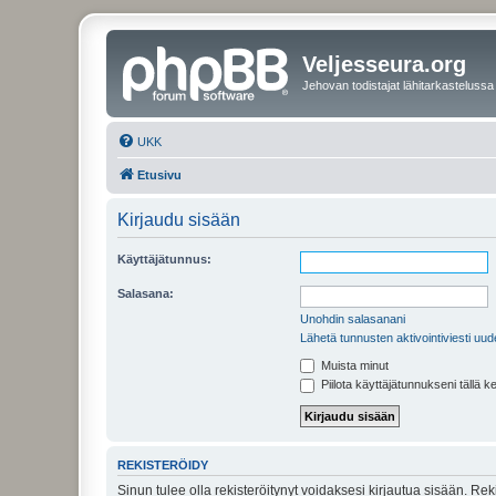
Veljesseura.org
Jehovan todistajat lähitarkastelussa
UKK
Etusivu
Kirjaudu sisään
Käyttäjätunnus:
Salasana:
Unohdin salasanani
Lähetä tunnusten aktivointiviesti uud
Muista minut
Piilota käyttäjätunnukseni tällä k
REKISTERÖIDY
Sinun tulee olla rekisteröitynyt voidaksesi kirjautua sisään. Rek