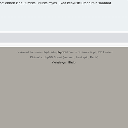
tännöt ennen kirjautumista. Muista myös lukea keskustelufoorumin säännöt.
Keskustelufoorumin ohjelmisto
phpBB
® Forum Software © phpBB Limited
Käännös: phpBB Suomi (lurttinen, harritapio, Pettis)
Yksityisyys
|
Ehdot