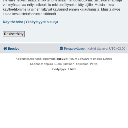
vie vain hetken, mutta antaa sinulle lisää mahdollisuuksia. Sivuston ylläpitäjä
voi myös antaa erityisoikeuksia rekisteröityneille käyttäjille. Muista lukea
käyttöehtomme ja siihen liittyvät käytännöt ennen kirjautumista. Muista myös
lukea keskustelufoorumin säännöt.
Käyttöehdot
|
Yksityisyyden suoja
Rekisteröidy
Etusivu
Poista evästeet
Kaikki ajat ovat
UTC+03:00
Keskustelufoorumin ohjelmisto
phpBB
® Forum Software © phpBB Limited
Käännös: phpBB Suomi (lurttinen, harritapio, Pettis)
Yksityisyys
|
Ehdot