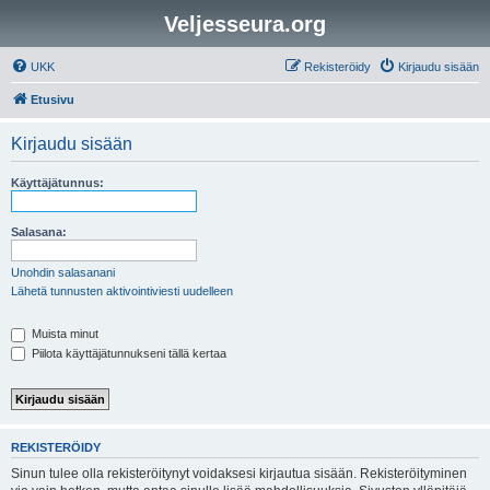
Veljesseura.org
UKK
Rekisteröidy
Kirjaudu sisään
Etusivu
Kirjaudu sisään
Käyttäjätunnus:
Salasana:
Unohdin salasanani
Lähetä tunnusten aktivointiviesti uudelleen
Muista minut
Piilota käyttäjätunnukseni tällä kertaa
REKISTERÖIDY
Sinun tulee olla rekisteröitynyt voidaksesi kirjautua sisään. Rekisteröityminen