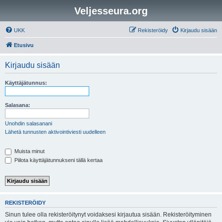
Veljesseura.org
UKK
Rekisteröidy
Kirjaudu sisään
Etusivu
Kirjaudu sisään
Käyttäjätunnus:
Salasana:
Unohdin salasanani
Lähetä tunnusten aktivointiviesti uudelleen
Muista minut
Piilota käyttäjätunnukseni tällä kertaa
REKISTERÖIDY
Sinun tulee olla rekisteröitynyt voidaksesi kirjautua sisään. Rekisteröityminen