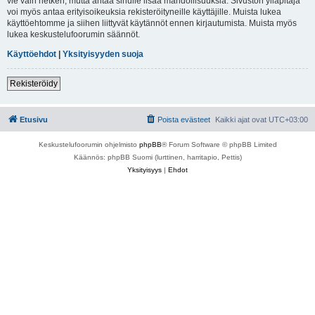
vie vain hetken, mutta antaa sinulle lisää mahdollisuuksia. Sivuston ylläpitäjä
voi myös antaa erityisoikeuksia rekisteröityneille käyttäjille. Muista lukea
käyttöehtomme ja siihen liittyvät käytännöt ennen kirjautumista. Muista myös
lukea keskustelufoorumin säännöt.
Käyttöehdot
|
Yksityisyyden suoja
Rekisteröidy
Etusivu
Poista evästeet
Kaikki ajat ovat
UTC+03:00
Keskustelufoorumin ohjelmisto
phpBB
® Forum Software © phpBB Limited
Käännös: phpBB Suomi (lurttinen, harritapio, Pettis)
Yksityisyys
|
Ehdot