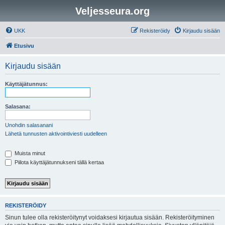
Veljesseura.org
UKK
Rekisteröidy
Kirjaudu sisään
Etusivu
Kirjaudu sisään
Käyttäjätunnus:
Salasana:
Unohdin salasanani
Lähetä tunnusten aktivointiviesti uudelleen
Muista minut
Piilota käyttäjätunnukseni tällä kertaa
REKISTERÖIDY
Sinun tulee olla rekisteröitynyt voidaksesi kirjautua sisään. Rekisteröityminen