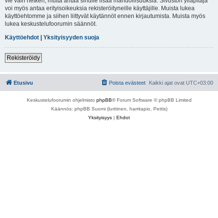
vie vain hetken, mutta antaa sinulle lisää mahdollisuuksia. Sivuston ylläpitäjä
voi myös antaa erityisoikeuksia rekisteröityneille käyttäjille. Muista lukea
käyttöehtomme ja siihen liittyvät käytännöt ennen kirjautumista. Muista myös
lukea keskustelufoorumin säännöt.
Käyttöehdot
|
Yksityisyyden suoja
Rekisteröidy
Etusivu
Poista evästeet
Kaikki ajat ovat
UTC+03:00
Keskustelufoorumin ohjelmisto
phpBB
® Forum Software © phpBB Limited
Käännös: phpBB Suomi (lurttinen, harritapio, Pettis)
Yksityisyys
|
Ehdot