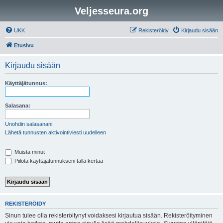
Veljesseura.org
UKK
Rekisteröidy
Kirjaudu sisään
Etusivu
Kirjaudu sisään
Käyttäjätunnus:
Salasana:
Unohdin salasanani
Lähetä tunnusten aktivointiviesti uudelleen
Muista minut
Piilota käyttäjätunnukseni tällä kertaa
REKISTERÖIDY
Sinun tulee olla rekisteröitynyt voidaksesi kirjautua sisään. Rekisteröityminen