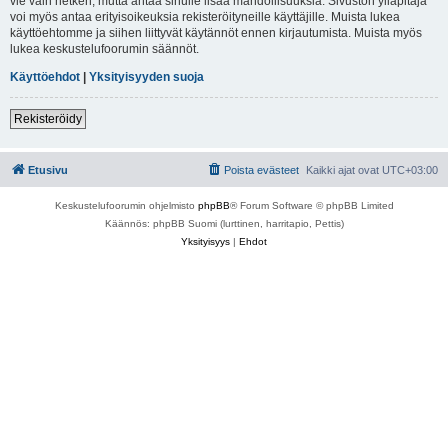
vie vain hetken, mutta antaa sinulle lisää mahdollisuuksia. Sivuston ylläpitäjä
voi myös antaa erityisoikeuksia rekisteröityneille käyttäjille. Muista lukea
käyttöehtomme ja siihen liittyvät käytännöt ennen kirjautumista. Muista myös
lukea keskustelufoorumin säännöt.
Käyttöehdot
|
Yksityisyyden suoja
Rekisteröidy
Etusivu
Poista evästeet
Kaikki ajat ovat
UTC+03:00
Keskustelufoorumin ohjelmisto
phpBB
® Forum Software © phpBB Limited
Käännös: phpBB Suomi (lurttinen, harritapio, Pettis)
Yksityisyys
|
Ehdot