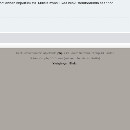
tännöt ennen kirjautumista. Muista myös lukea keskustelufoorumin säännöt.
Keskustelufoorumin ohjelmisto
phpBB
® Forum Software © phpBB Limited
Käännös: phpBB Suomi (lurttinen, harritapio, Pettis)
Yksityisyys
|
Ehdot