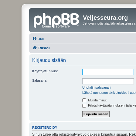
Veljesseura.org
Jehovan todistajat lähitarkastelussa
UKK
Etusivu
Kirjaudu sisään
Käyttäjätunnus:
Salasana:
Unohdin salasanani
Lähetä tunnusten aktivointiviesti uud
Muista minut
Piilota käyttäjätunnukseni tällä k
REKISTERÖIDY
Sinun tulee olla rekisteröitynyt voidaksesi kirjautua sisään. Rek