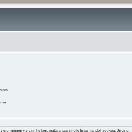
elleen
ertaa
isteröityminen vie vain hetken, mutta antaa sinulle lisää mahdollisuuksia. Sivuston y