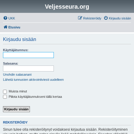
Veljesseura.org
UKK
Rekisteröidy
Kirjaudu sisään
Etusivu
Kirjaudu sisään
Käyttäjätunnus:
Salasana:
Unohdin salasanani
Lähetä tunnusten aktivointiviesti uudelleen
Muista minut
Piilota käyttäjätunnukseni tällä kertaa
REKISTERÖIDY
Sinun tulee olla rekisteröitynyt voidaksesi kirjautua sisään. Rekisteröityminen