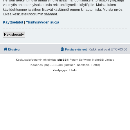
vie vain hetken, mutta antaa sinulle lisää mahdollisuuksia. Sivuston ylläpitäjä
voi myös antaa erityisoikeuksia rekisteröityneille käyttäjille. Muista lukea
käyttöehtomme ja siihen liittyvät käytännöt ennen kirjautumista. Muista myös
lukea keskustelufoorumin säännöt.
Käyttöehdot
|
Yksityisyyden suoja
Rekisteröidy
Etusivu
Poista evästeet
Kaikki ajat ovat
UTC+03:00
Keskustelufoorumin ohjelmisto
phpBB
® Forum Software © phpBB Limited
Käännös: phpBB Suomi (lurttinen, harritapio, Pettis)
Yksityisyys
|
Ehdot