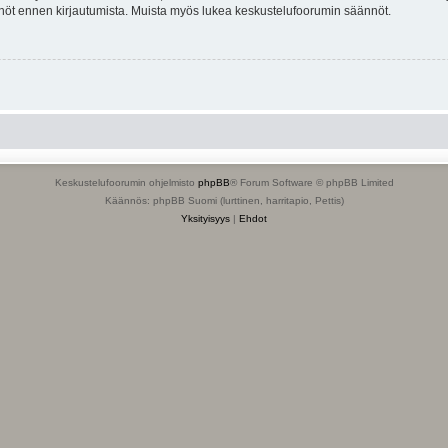
tännöt ennen kirjautumista. Muista myös lukea keskustelufoorumin säännöt.
Keskustelufoorumin ohjelmisto
phpBB
® Forum Software © phpBB Limited
Käännös: phpBB Suomi (lurttinen, harritapio, Pettis)
Yksityisyys
|
Ehdot