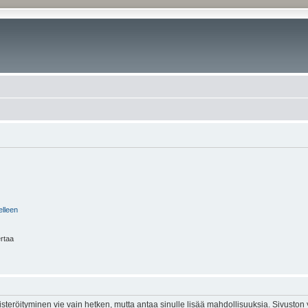
elleen
ertaa
isteröityminen vie vain hetken, mutta antaa sinulle lisää mahdollisuuksia. Sivuston y