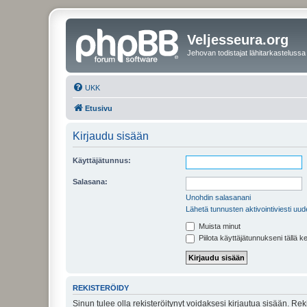
Veljesseura.org
Jehovan todistajat lähitarkastelussa
UKK
Etusivu
Kirjaudu sisään
Käyttäjätunnus:
Salasana:
Unohdin salasanani
Lähetä tunnusten aktivointiviesti uud
Muista minut
Piilota käyttäjätunnukseni tällä k
REKISTERÖIDY
Sinun tulee olla rekisteröitynyt voidaksesi kirjautua sisään. Rek