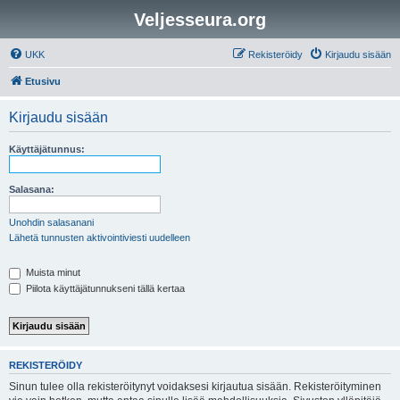
Veljesseura.org
UKK
Rekisteröidy
Kirjaudu sisään
Etusivu
Kirjaudu sisään
Käyttäjätunnus:
Salasana:
Unohdin salasanani
Lähetä tunnusten aktivointiviesti uudelleen
Muista minut
Piilota käyttäjätunnukseni tällä kertaa
REKISTERÖIDY
Sinun tulee olla rekisteröitynyt voidaksesi kirjautua sisään. Rekisteröityminen