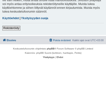
vie vain hetken, mutta antaa sinulle lisää mahdollisuuksia. Sivuston ylläpitäjä
voi myös antaa erityisoikeuksia rekisteröityneille käyttäjille. Muista lukea
käyttöehtomme ja siihen liittyvät käytännöt ennen kirjautumista. Muista myös
lukea keskustelufoorumin säännöt.
Käyttöehdot
|
Yksityisyyden suoja
Rekisteröidy
Etusivu
Poista evästeet
Kaikki ajat ovat
UTC+03:00
Keskustelufoorumin ohjelmisto
phpBB
® Forum Software © phpBB Limited
Käännös: phpBB Suomi (lurttinen, harritapio, Pettis)
Yksityisyys
|
Ehdot