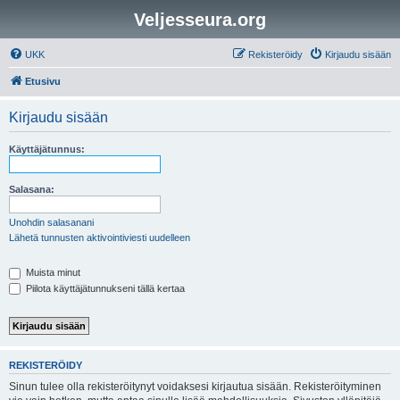
Veljesseura.org
UKK
Rekisteröidy
Kirjaudu sisään
Etusivu
Kirjaudu sisään
Käyttäjätunnus:
Salasana:
Unohdin salasanani
Lähetä tunnusten aktivointiviesti uudelleen
Muista minut
Piilota käyttäjätunnukseni tällä kertaa
REKISTERÖIDY
Sinun tulee olla rekisteröitynyt voidaksesi kirjautua sisään. Rekisteröityminen