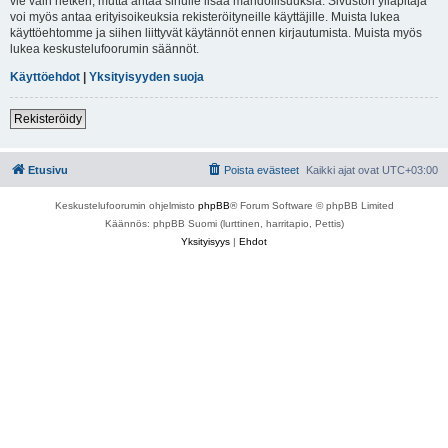
vie vain hetken, mutta antaa sinulle lisää mahdollisuuksia. Sivuston ylläpitäjä
voi myös antaa erityisoikeuksia rekisteröityneille käyttäjille. Muista lukea
käyttöehtomme ja siihen liittyvät käytännöt ennen kirjautumista. Muista myös
lukea keskustelufoorumin säännöt.
Käyttöehdot
|
Yksityisyyden suoja
Rekisteröidy
Etusivu
Poista evästeet
Kaikki ajat ovat
UTC+03:00
Keskustelufoorumin ohjelmisto
phpBB
® Forum Software © phpBB Limited
Käännös: phpBB Suomi (lurttinen, harritapio, Pettis)
Yksityisyys
|
Ehdot