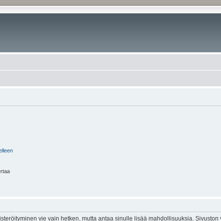
elleen
ertaa
isteröityminen vie vain hetken, mutta antaa sinulle lisää mahdollisuuksia. Sivuston y