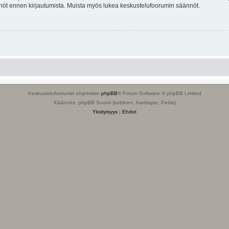
tännöt ennen kirjautumista. Muista myös lukea keskustelufoorumin säännöt.
Keskustelufoorumin ohjelmisto
phpBB
® Forum Software © phpBB Limited
Käännös: phpBB Suomi (lurttinen, harritapio, Pettis)
Yksityisyys
|
Ehdot