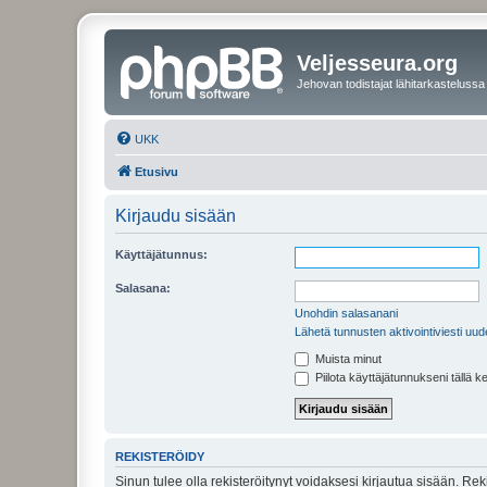
Veljesseura.org
Jehovan todistajat lähitarkastelussa
UKK
Etusivu
Kirjaudu sisään
Käyttäjätunnus:
Salasana:
Unohdin salasanani
Lähetä tunnusten aktivointiviesti uud
Muista minut
Piilota käyttäjätunnukseni tällä k
REKISTERÖIDY
Sinun tulee olla rekisteröitynyt voidaksesi kirjautua sisään. Rek