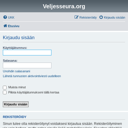
Veljesseura.org
UKK
Rekisteröidy
Kirjaudu sisään
Etusivu
Kirjaudu sisään
Käyttäjätunnus:
Salasana:
Unohdin salasanani
Lähetä tunnusten aktivointiviesti uudelleen
Muista minut
Piilota käyttäjätunnukseni tällä kertaa
REKISTERÖIDY
Sinun tulee olla rekisteröitynyt voidaksesi kirjautua sisään. Rekisteröityminen