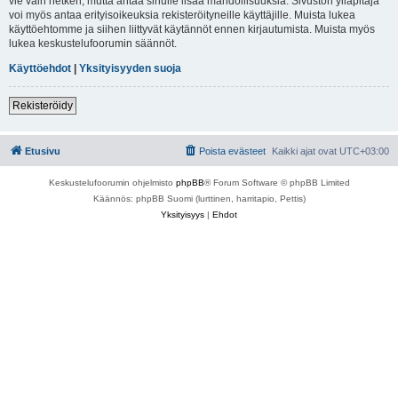
vie vain hetken, mutta antaa sinulle lisää mahdollisuuksia. Sivuston ylläpitäjä
voi myös antaa erityisoikeuksia rekisteröityneille käyttäjille. Muista lukea
käyttöehtomme ja siihen liittyvät käytännöt ennen kirjautumista. Muista myös
lukea keskustelufoorumin säännöt.
Käyttöehdot
|
Yksityisyyden suoja
Rekisteröidy
Etusivu
Poista evästeet
Kaikki ajat ovat
UTC+03:00
Keskustelufoorumin ohjelmisto
phpBB
® Forum Software © phpBB Limited
Käännös: phpBB Suomi (lurttinen, harritapio, Pettis)
Yksityisyys
|
Ehdot