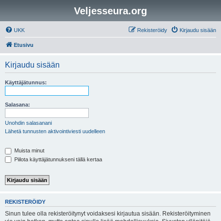
Veljesseura.org
UKK
Rekisteröidy
Kirjaudu sisään
Etusivu
Kirjaudu sisään
Käyttäjätunnus:
Salasana:
Unohdin salasanani
Lähetä tunnusten aktivointiviesti uudelleen
Muista minut
Piilota käyttäjätunnukseni tällä kertaa
REKISTERÖIDY
Sinun tulee olla rekisteröitynyt voidaksesi kirjautua sisään. Rekisteröityminen