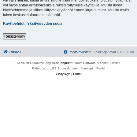
vie vain hetken, mutta antaa sinulle lisää mahdollisuuksia. Sivuston ylläpitäjä
voi myös antaa erityisoikeuksia rekisteröityneille käyttäjille. Muista lukea
käyttöehtomme ja siihen liittyvät käytännöt ennen kirjautumista. Muista myös
lukea keskustelufoorumin säännöt.
Käyttöehdot
|
Yksityisyyden suoja
Rekisteröidy
Etusivu
Poista evästeet
Kaikki ajat ovat
UTC+03:00
Keskustelufoorumin ohjelmisto
phpBB
® Forum Software © phpBB Limited
Käännös: phpBB Suomi (lurttinen, harritapio, Pettis)
Yksityisyys
|
Ehdot