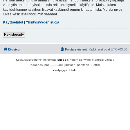
vie vain hetken, mutta antaa sinulle lisää mahdollisuuksia. Sivuston ylläpitäjä
voi myös antaa erityisoikeuksia rekisteröityneille käyttäjille. Muista lukea
käyttöehtomme ja siihen liittyvät käytännöt ennen kirjautumista. Muista myös
lukea keskustelufoorumin säännöt.
Käyttöehdot
|
Yksityisyyden suoja
Rekisteröidy
Etusivu
Poista evästeet
Kaikki ajat ovat
UTC+03:00
Keskustelufoorumin ohjelmisto
phpBB
® Forum Software © phpBB Limited
Käännös: phpBB Suomi (lurttinen, harritapio, Pettis)
Yksityisyys
|
Ehdot