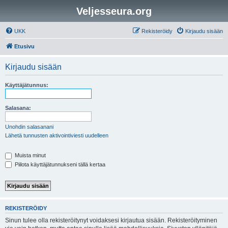
Veljesseura.org
UKK
Rekisteröidy
Kirjaudu sisään
Etusivu
Kirjaudu sisään
Käyttäjätunnus:
Salasana:
Unohdin salasanani
Lähetä tunnusten aktivointiviesti uudelleen
Muista minut
Piilota käyttäjätunnukseni tällä kertaa
REKISTERÖIDY
Sinun tulee olla rekisteröitynyt voidaksesi kirjautua sisään. Rekisteröityminen