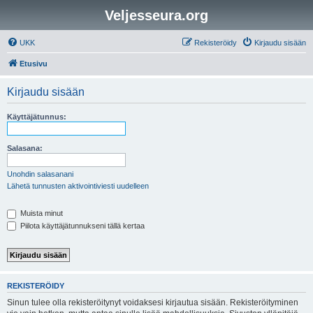
Veljesseura.org
UKK
Rekisteröidy
Kirjaudu sisään
Etusivu
Kirjaudu sisään
Käyttäjätunnus:
Salasana:
Unohdin salasanani
Lähetä tunnusten aktivointiviesti uudelleen
Muista minut
Piilota käyttäjätunnukseni tällä kertaa
REKISTERÖIDY
Sinun tulee olla rekisteröitynyt voidaksesi kirjautua sisään. Rekisteröityminen