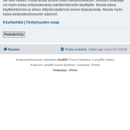
vie vain hetken, mutta antaa sinulle lisää mahdollisuuksia. Sivuston ylläpitäjä
voi myös antaa erityisoikeuksia rekisteröityneille käyttäjille. Muista lukea
käyttöehtomme ja siihen liittyvät käytännöt ennen kirjautumista. Muista myös
lukea keskustelufoorumin säännöt.
Käyttöehdot
|
Yksityisyyden suoja
Rekisteröidy
Etusivu
Poista evästeet
Kaikki ajat ovat
UTC+03:00
Keskustelufoorumin ohjelmisto
phpBB
® Forum Software © phpBB Limited
Käännös: phpBB Suomi (lurttinen, harritapio, Pettis)
Yksityisyys
|
Ehdot