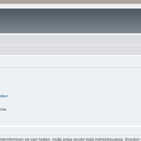
elleen
ertaa
isteröityminen vie vain hetken, mutta antaa sinulle lisää mahdollisuuksia. Sivuston y