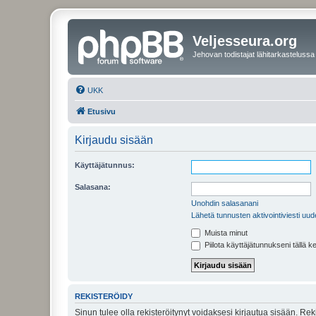
Veljesseura.org
Jehovan todistajat lähitarkastelussa
UKK
Etusivu
Kirjaudu sisään
Käyttäjätunnus:
Salasana:
Unohdin salasanani
Lähetä tunnusten aktivointiviesti uud
Muista minut
Piilota käyttäjätunnukseni tällä k
REKISTERÖIDY
Sinun tulee olla rekisteröitynyt voidaksesi kirjautua sisään. Rek