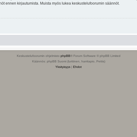
tännöt ennen kirjautumista. Muista myös lukea keskustelufoorumin säännöt.
Keskustelufoorumin ohjelmisto
phpBB
® Forum Software © phpBB Limited
Käännös: phpBB Suomi (lurttinen, harritapio, Pettis)
Yksityisyys
|
Ehdot