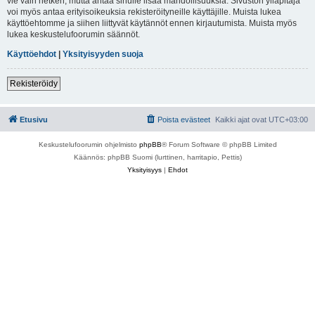
vie vain hetken, mutta antaa sinulle lisää mahdollisuuksia. Sivuston ylläpitäjä
voi myös antaa erityisoikeuksia rekisteröityneille käyttäjille. Muista lukea
käyttöehtomme ja siihen liittyvät käytännöt ennen kirjautumista. Muista myös
lukea keskustelufoorumin säännöt.
Käyttöehdot
|
Yksityisyyden suoja
Rekisteröidy
Etusivu
Poista evästeet
Kaikki ajat ovat
UTC+03:00
Keskustelufoorumin ohjelmisto
phpBB
® Forum Software © phpBB Limited
Käännös: phpBB Suomi (lurttinen, harritapio, Pettis)
Yksityisyys
|
Ehdot