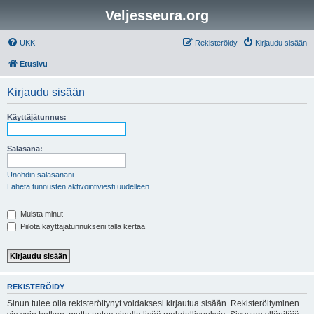
Veljesseura.org
UKK
Rekisteröidy
Kirjaudu sisään
Etusivu
Kirjaudu sisään
Käyttäjätunnus:
Salasana:
Unohdin salasanani
Lähetä tunnusten aktivointiviesti uudelleen
Muista minut
Piilota käyttäjätunnukseni tällä kertaa
REKISTERÖIDY
Sinun tulee olla rekisteröitynyt voidaksesi kirjautua sisään. Rekisteröityminen