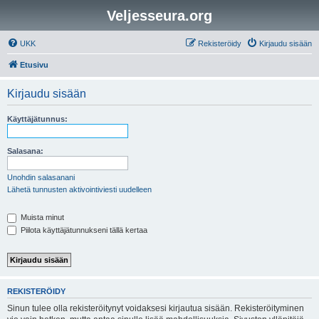
Veljesseura.org
UKK
Rekisteröidy
Kirjaudu sisään
Etusivu
Kirjaudu sisään
Käyttäjätunnus:
Salasana:
Unohdin salasanani
Lähetä tunnusten aktivointiviesti uudelleen
Muista minut
Piilota käyttäjätunnukseni tällä kertaa
REKISTERÖIDY
Sinun tulee olla rekisteröitynyt voidaksesi kirjautua sisään. Rekisteröityminen