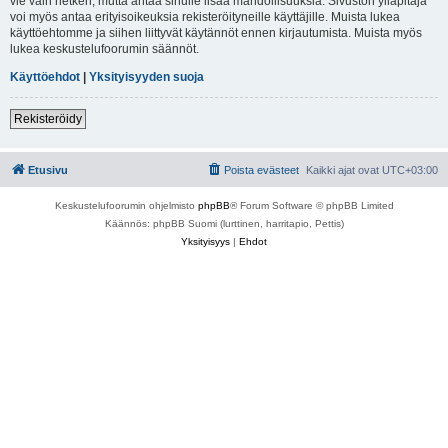
vie vain hetken, mutta antaa sinulle lisää mahdollisuuksia. Sivuston ylläpitäjä
voi myös antaa erityisoikeuksia rekisteröityneille käyttäjille. Muista lukea
käyttöehtomme ja siihen liittyvät käytännöt ennen kirjautumista. Muista myös
lukea keskustelufoorumin säännöt.
Käyttöehdot
|
Yksityisyyden suoja
Rekisteröidy
Etusivu
Poista evästeet
Kaikki ajat ovat
UTC+03:00
Keskustelufoorumin ohjelmisto
phpBB
® Forum Software © phpBB Limited
Käännös: phpBB Suomi (lurttinen, harritapio, Pettis)
Yksityisyys
|
Ehdot