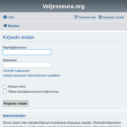
Veljesseura.org
UKK
Rekisteröidy
Kirjaudu sisään
Etusivu
Kirjaudu sisään
Käyttäjätunnus:
Salasana:
Unohdin salasanani
Lähetä tunnusten aktivointiviesti uudelleen
Muista minut
Piilota käyttäjätunnukseni tällä kertaa
REKISTERÖIDY
Sinun tulee olla rekisteröitynyt voidaksesi kirjautua sisään. Rekisteröityminen