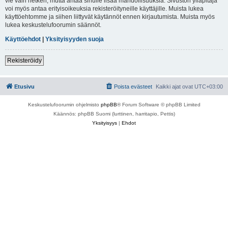
vie vain hetken, mutta antaa sinulle lisää mahdollisuuksia. Sivuston ylläpitäjä
voi myös antaa erityisoikeuksia rekisteröityneille käyttäjille. Muista lukea
käyttöehtomme ja siihen liittyvät käytännöt ennen kirjautumista. Muista myös
lukea keskustelufoorumin säännöt.
Käyttöehdot
|
Yksityisyyden suoja
Rekisteröidy
Etusivu
Poista evästeet
Kaikki ajat ovat
UTC+03:00
Keskustelufoorumin ohjelmisto
phpBB
® Forum Software © phpBB Limited
Käännös: phpBB Suomi (lurttinen, harritapio, Pettis)
Yksityisyys
|
Ehdot