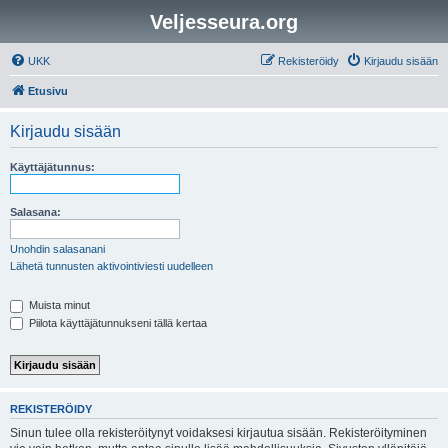
Veljesseura.org
UKK
Rekisteröidy
Kirjaudu sisään
Etusivu
Kirjaudu sisään
Käyttäjätunnus:
Salasana:
Unohdin salasanani
Lähetä tunnusten aktivointiviesti uudelleen
Muista minut
Piilota käyttäjätunnukseni tällä kertaa
REKISTERÖIDY
Sinun tulee olla rekisteröitynyt voidaksesi kirjautua sisään. Rekisteröityminen