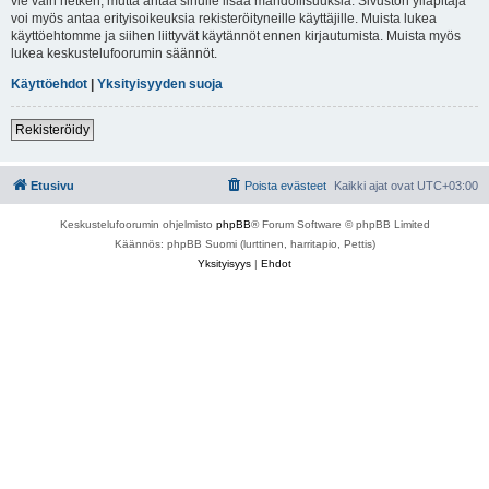
vie vain hetken, mutta antaa sinulle lisää mahdollisuuksia. Sivuston ylläpitäjä
voi myös antaa erityisoikeuksia rekisteröityneille käyttäjille. Muista lukea
käyttöehtomme ja siihen liittyvät käytännöt ennen kirjautumista. Muista myös
lukea keskustelufoorumin säännöt.
Käyttöehdot
|
Yksityisyyden suoja
Rekisteröidy
Etusivu
Poista evästeet
Kaikki ajat ovat
UTC+03:00
Keskustelufoorumin ohjelmisto
phpBB
® Forum Software © phpBB Limited
Käännös: phpBB Suomi (lurttinen, harritapio, Pettis)
Yksityisyys
|
Ehdot