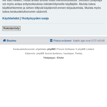
vie vain hetken, mutta antaa sinulle lisää mahdollisuuksia. Sivuston ylläpitäjä
voi myös antaa erityisoikeuksia rekisteröityneille käyttäjille. Muista lukea
käyttöehtomme ja siihen liittyvät käytännöt ennen kirjautumista. Muista myös
lukea keskustelufoorumin säännöt.
Käyttöehdot
|
Yksityisyyden suoja
Rekisteröidy
Etusivu
Poista evästeet
Kaikki ajat ovat
UTC+03:00
Keskustelufoorumin ohjelmisto
phpBB
® Forum Software © phpBB Limited
Käännös: phpBB Suomi (lurttinen, harritapio, Pettis)
Yksityisyys
|
Ehdot