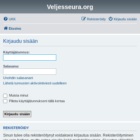
Veljesseura.org
UKK
Rekisteröidy
Kirjaudu sisään
Etusivu
Kirjaudu sisään
Käyttäjätunnus:
Salasana:
Unohdin salasanani
Lähetä tunnusten aktivointiviesti uudelleen
Muista minut
Piilota käyttäjätunnukseni tällä kertaa
REKISTERÖIDY
Sinun tulee olla rekisteröitynyt voidaksesi kirjautua sisään. Rekisteröityminen