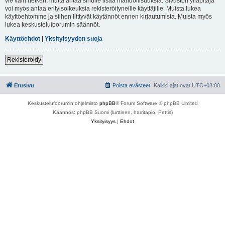
vie vain hetken, mutta antaa sinulle lisää mahdollisuuksia. Sivuston ylläpitäjä
voi myös antaa erityisoikeuksia rekisteröityneille käyttäjille. Muista lukea
käyttöehtomme ja siihen liittyvät käytännöt ennen kirjautumista. Muista myös
lukea keskustelufoorumin säännöt.
Käyttöehdot
|
Yksityisyyden suoja
Rekisteröidy
Etusivu
Poista evästeet
Kaikki ajat ovat
UTC+03:00
Keskustelufoorumin ohjelmisto
phpBB
® Forum Software © phpBB Limited
Käännös: phpBB Suomi (lurttinen, harritapio, Pettis)
Yksityisyys
|
Ehdot