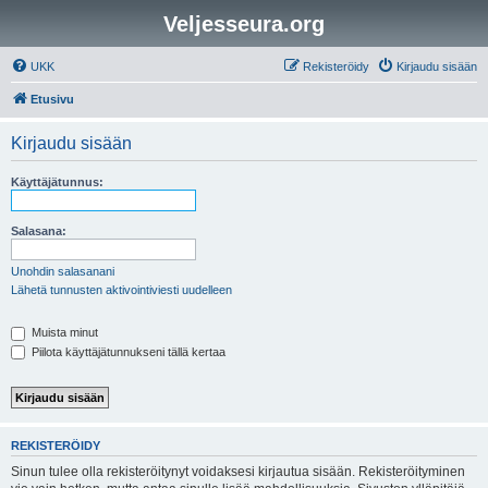
Veljesseura.org
UKK
Rekisteröidy
Kirjaudu sisään
Etusivu
Kirjaudu sisään
Käyttäjätunnus:
Salasana:
Unohdin salasanani
Lähetä tunnusten aktivointiviesti uudelleen
Muista minut
Piilota käyttäjätunnukseni tällä kertaa
REKISTERÖIDY
Sinun tulee olla rekisteröitynyt voidaksesi kirjautua sisään. Rekisteröityminen