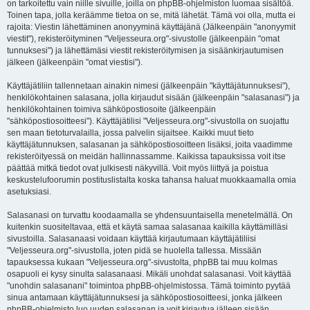
on tarkoitettu vain niille sivuille, joilla on phpBB-ohjelmiston luomaa sisältöä.
Toinen tapa, jolla keräämme tietoa on se, mitä lähetät. Tämä voi olla, mutta ei
rajoita: Viestin lähettäminen anonyyminä käyttäjänä (Jälkeenpäin "anonyymit
viestit"), rekisteröityminen "Veljesseura.org"-sivustolle (jälkeenpäin "omat
tunnuksesi") ja lähettämäsi viestit rekisteröitymisen ja sisäänkirjautumisen
jälkeen (jälkeenpäin "omat viestisi").
Käyttäjätiliin tallennetaan ainakin nimesi (jälkeenpäin "käyttäjätunnuksesi"),
henkilökohtainen salasana, jolla kirjaudut sisään (jälkeenpäin "salasanasi") ja
henkilökohtainen toimiva sähköpostiosoite (jälkeenpäin
"sähköpostiosoitteesi"). Käyttäjätilisi "Veljesseura.org"-sivustolla on suojattu
sen maan tietoturvalailla, jossa palvelin sijaitsee. Kaikki muut tieto
käyttäjätunnuksen, salasanan ja sähköpostiosoitteen lisäksi, joita vaadimme
rekisteröityessä on meidän hallinnassamme. Kaikissa tapauksissa voit itse
päättää mitkä tiedot ovat julkisesti näkyvillä. Voit myös liittyä ja poistua
keskustelufoorumin postituslistalta koska tahansa haluat muokkaamalla omia
asetuksiasi.
Salasanasi on turvattu koodaamalla se yhdensuuntaisella menetelmällä. On
kuitenkin suositeltavaa, että et käytä samaa salasanaa kaikilla käyttämilläsi
sivustoilla. Salasanaasi voidaan käyttää kirjautumaan käyttäjätiliisi
"Veljesseura.org"-sivustolla, joten pidä se huolella tallessa. Missään
tapauksessa kukaan "Veljesseura.org"-sivustolta, phpBB tai muu kolmas
osapuoli ei kysy sinulta salasanaasi. Mikäli unohdat salasanasi. Voit käyttää
"unohdin salasanani" toimintoa phpBB-ohjelmistossa. Tämä toiminto pyytää
sinua antamaan käyttäjätunnuksesi ja sähköpostiosoitteesi, jonka jälkeen
phpBB-ohjelmisto luo uuden salasanan ja voit kirjautua jälleen sisään.