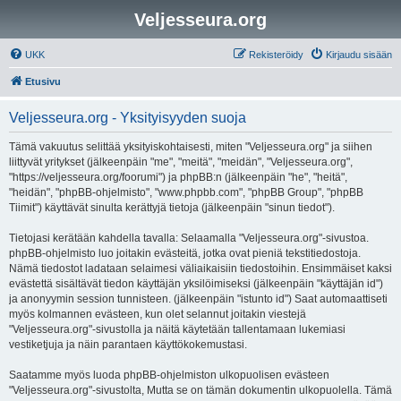
Veljesseura.org
UKK
Rekisteröidy
Kirjaudu sisään
Etusivu
Veljesseura.org - Yksityisyyden suoja
Tämä vakuutus selittää yksityiskohtaisesti, miten "Veljesseura.org" ja siihen
liittyvät yritykset (jälkeenpäin "me", "meitä", "meidän", "Veljesseura.org",
"https://veljesseura.org/foorumi") ja phpBB:n (jälkeenpäin "he", "heitä",
"heidän", "phpBB-ohjelmisto", "www.phpbb.com", "phpBB Group", "phpBB
Tiimit") käyttävät sinulta kerättyjä tietoja (jälkeenpäin "sinun tiedot").
Tietojasi kerätään kahdella tavalla: Selaamalla "Veljesseura.org"-sivustoa.
phpBB-ohjelmisto luo joitakin evästeitä, jotka ovat pieniä tekstitiedostoja.
Nämä tiedostot ladataan selaimesi väliaikaisiin tiedostoihin. Ensimmäiset kaksi
evästettä sisältävät tiedon käyttäjän yksilöimiseksi (jälkeenpäin "käyttäjän id")
ja anonyymin session tunnisteen. (jälkeenpäin "istunto id") Saat automaattiseti
myös kolmannen evästeen, kun olet selannut joitakin viestejä
"Veljesseura.org"-sivustolla ja näitä käytetään tallentamaan lukemiasi
vestiketjuja ja näin parantaen käyttökokemustasi.
Saatamme myös luoda phpBB-ohjelmiston ulkopuolisen evästeen
"Veljesseura.org"-sivustolta, Mutta se on tämän dokumentin ulkopuolella. Tämä