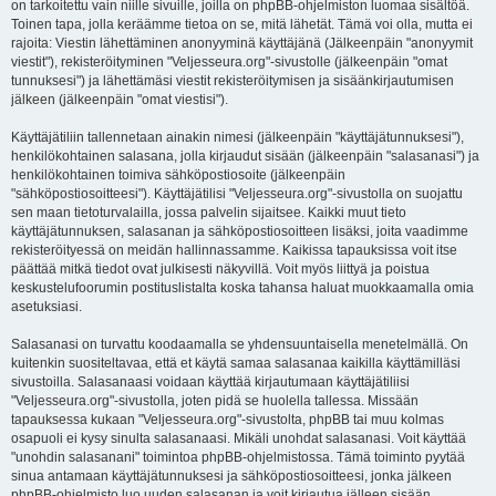
on tarkoitettu vain niille sivuille, joilla on phpBB-ohjelmiston luomaa sisältöä.
Toinen tapa, jolla keräämme tietoa on se, mitä lähetät. Tämä voi olla, mutta ei
rajoita: Viestin lähettäminen anonyyminä käyttäjänä (Jälkeenpäin "anonyymit
viestit"), rekisteröityminen "Veljesseura.org"-sivustolle (jälkeenpäin "omat
tunnuksesi") ja lähettämäsi viestit rekisteröitymisen ja sisäänkirjautumisen
jälkeen (jälkeenpäin "omat viestisi").
Käyttäjätiliin tallennetaan ainakin nimesi (jälkeenpäin "käyttäjätunnuksesi"),
henkilökohtainen salasana, jolla kirjaudut sisään (jälkeenpäin "salasanasi") ja
henkilökohtainen toimiva sähköpostiosoite (jälkeenpäin
"sähköpostiosoitteesi"). Käyttäjätilisi "Veljesseura.org"-sivustolla on suojattu
sen maan tietoturvalailla, jossa palvelin sijaitsee. Kaikki muut tieto
käyttäjätunnuksen, salasanan ja sähköpostiosoitteen lisäksi, joita vaadimme
rekisteröityessä on meidän hallinnassamme. Kaikissa tapauksissa voit itse
päättää mitkä tiedot ovat julkisesti näkyvillä. Voit myös liittyä ja poistua
keskustelufoorumin postituslistalta koska tahansa haluat muokkaamalla omia
asetuksiasi.
Salasanasi on turvattu koodaamalla se yhdensuuntaisella menetelmällä. On
kuitenkin suositeltavaa, että et käytä samaa salasanaa kaikilla käyttämilläsi
sivustoilla. Salasanaasi voidaan käyttää kirjautumaan käyttäjätiliisi
"Veljesseura.org"-sivustolla, joten pidä se huolella tallessa. Missään
tapauksessa kukaan "Veljesseura.org"-sivustolta, phpBB tai muu kolmas
osapuoli ei kysy sinulta salasanaasi. Mikäli unohdat salasanasi. Voit käyttää
"unohdin salasanani" toimintoa phpBB-ohjelmistossa. Tämä toiminto pyytää
sinua antamaan käyttäjätunnuksesi ja sähköpostiosoitteesi, jonka jälkeen
phpBB-ohjelmisto luo uuden salasanan ja voit kirjautua jälleen sisään.