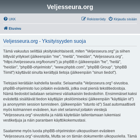
Veljesseura.org
UKK
Rekisteröidy
Kirjaudu sisään
Etusivu
Veljesseura.org - Yksityisyyden suoja
Tämä vakuutus selittää yksityiskohtaisesti, miten "Veljesseura.org" ja siihen
liittyvät yritykset (jälkeenpäin "me", "meitä", "meidän", "Veljesseura.org",
"https://veljesseura.org/foorumi") ja phpBB:n (jälkeenpäin "he", "heitä",
"heidän", "phpBB-ohjelmisto", "www.phpbb.com", "phpBB Group", "phpBB
Tiimit") käyttävät sinulta kerättyjä tietoja (jälkeenpäin "sinun tiedot").
Tietojasi kerätään kahdella tavalla: Selaamalla "Veljesseura.org"-sivustoa.
phpBB-ohjelmisto luo joitakin evästeitä, jotka ovat pieniä tekstitiedostoja.
Nämä tiedostot ladataan selaimesi väliaikaisiin tiedostoihin. Ensimmäiset kaksi
evästettä sisältävät tiedon käyttäjän yksilöimiseksi (jälkeenpäin "käyttäjän id")
ja anonyymin session tunnisteen. (jälkeenpäin "istunto id") Saat automaattiseti
myös kolmannen evästeen, kun olet selannut joitakin viestejä
"Veljesseura.org"-sivustolla ja näitä käytetään tallentamaan lukemiasi
vestiketjuja ja näin parantaen käyttökokemustasi.
Saatamme myös luoda phpBB-ohjelmiston ulkopuolisen evästeen
"Veljesseura.org"-sivustolta, Mutta se on tämän dokumentin ulkopuolella. Tämä