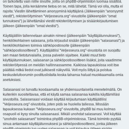
on tarkoitettu vain niille sivuille, joilla on phpBB-ohjelmiston luomaa sisältöä.
Toinen tapa, jolla keräämme tietoa on se, mitä lähetät. Tämä voi olla, mutta ei
rajoita: Viestin lähettäminen anonyyminä käyttäjänä (Jälkeenpäin "anonyymit
viestit"), rekisteröityminen "Veljesseura.org"-sivustolle (jälkeenpäin "omat
tunnuksesi") ja lähettämäsi viestit rekisteröitymisen ja sisäänkirjautumisen
jälkeen (jälkeenpäin "omat viestisi").
Käyttäjätiliin tallennetaan ainakin nimesi (jälkeenpäin "käyttäjätunnuksesi"),
henkilökohtainen salasana, jolla kirjaudut sisään (jälkeenpäin "salasanasi") ja
henkilökohtainen toimiva sähköpostiosoite (jälkeenpäin
"sähköpostiosoitteesi"). Käyttäjätilisi "Veljesseura.org"-sivustolla on suojattu
sen maan tietoturvalailla, jossa palvelin sijaitsee. Kaikki muut tieto
käyttäjätunnuksen, salasanan ja sähköpostiosoitteen lisäksi, joita vaadimme
rekisteröityessä on meidän hallinnassamme. Kaikissa tapauksissa voit itse
päättää mitkä tiedot ovat julkisesti näkyvillä. Voit myös liittyä ja poistua
keskustelufoorumin postituslistalta koska tahansa haluat muokkaamalla omia
asetuksiasi.
Salasanasi on turvattu koodaamalla se yhdensuuntaisella menetelmällä. On
kuitenkin suositeltavaa, että et käytä samaa salasanaa kaikilla käyttämilläsi
sivustoilla. Salasanaasi voidaan käyttää kirjautumaan käyttäjätiliisi
"Veljesseura.org"-sivustolla, joten pidä se huolella tallessa. Missään
tapauksessa kukaan "Veljesseura.org"-sivustolta, phpBB tai muu kolmas
osapuoli ei kysy sinulta salasanaasi. Mikäli unohdat salasanasi. Voit käyttää
"unohdin salasanani" toimintoa phpBB-ohjelmistossa. Tämä toiminto pyytää
sinua antamaan käyttäjätunnuksesi ja sähköpostiosoitteesi, jonka jälkeen
phpBB-ohjelmisto luo uuden salasanan ja voit kirjautua jälleen sisään.