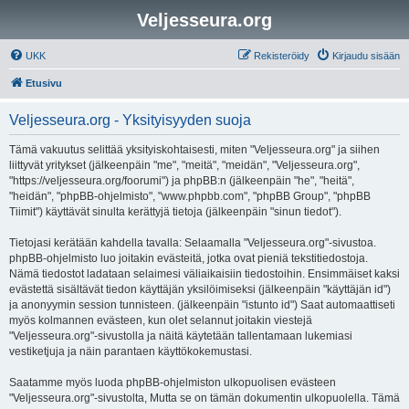
Veljesseura.org
UKK
Rekisteröidy
Kirjaudu sisään
Etusivu
Veljesseura.org - Yksityisyyden suoja
Tämä vakuutus selittää yksityiskohtaisesti, miten "Veljesseura.org" ja siihen
liittyvät yritykset (jälkeenpäin "me", "meitä", "meidän", "Veljesseura.org",
"https://veljesseura.org/foorumi") ja phpBB:n (jälkeenpäin "he", "heitä",
"heidän", "phpBB-ohjelmisto", "www.phpbb.com", "phpBB Group", "phpBB
Tiimit") käyttävät sinulta kerättyjä tietoja (jälkeenpäin "sinun tiedot").
Tietojasi kerätään kahdella tavalla: Selaamalla "Veljesseura.org"-sivustoa.
phpBB-ohjelmisto luo joitakin evästeitä, jotka ovat pieniä tekstitiedostoja.
Nämä tiedostot ladataan selaimesi väliaikaisiin tiedostoihin. Ensimmäiset kaksi
evästettä sisältävät tiedon käyttäjän yksilöimiseksi (jälkeenpäin "käyttäjän id")
ja anonyymin session tunnisteen. (jälkeenpäin "istunto id") Saat automaattiseti
myös kolmannen evästeen, kun olet selannut joitakin viestejä
"Veljesseura.org"-sivustolla ja näitä käytetään tallentamaan lukemiasi
vestiketjuja ja näin parantaen käyttökokemustasi.
Saatamme myös luoda phpBB-ohjelmiston ulkopuolisen evästeen
"Veljesseura.org"-sivustolta, Mutta se on tämän dokumentin ulkopuolella. Tämä