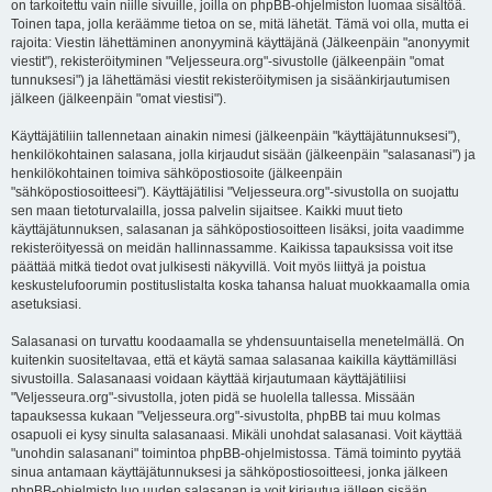
on tarkoitettu vain niille sivuille, joilla on phpBB-ohjelmiston luomaa sisältöä.
Toinen tapa, jolla keräämme tietoa on se, mitä lähetät. Tämä voi olla, mutta ei
rajoita: Viestin lähettäminen anonyyminä käyttäjänä (Jälkeenpäin "anonyymit
viestit"), rekisteröityminen "Veljesseura.org"-sivustolle (jälkeenpäin "omat
tunnuksesi") ja lähettämäsi viestit rekisteröitymisen ja sisäänkirjautumisen
jälkeen (jälkeenpäin "omat viestisi").
Käyttäjätiliin tallennetaan ainakin nimesi (jälkeenpäin "käyttäjätunnuksesi"),
henkilökohtainen salasana, jolla kirjaudut sisään (jälkeenpäin "salasanasi") ja
henkilökohtainen toimiva sähköpostiosoite (jälkeenpäin
"sähköpostiosoitteesi"). Käyttäjätilisi "Veljesseura.org"-sivustolla on suojattu
sen maan tietoturvalailla, jossa palvelin sijaitsee. Kaikki muut tieto
käyttäjätunnuksen, salasanan ja sähköpostiosoitteen lisäksi, joita vaadimme
rekisteröityessä on meidän hallinnassamme. Kaikissa tapauksissa voit itse
päättää mitkä tiedot ovat julkisesti näkyvillä. Voit myös liittyä ja poistua
keskustelufoorumin postituslistalta koska tahansa haluat muokkaamalla omia
asetuksiasi.
Salasanasi on turvattu koodaamalla se yhdensuuntaisella menetelmällä. On
kuitenkin suositeltavaa, että et käytä samaa salasanaa kaikilla käyttämilläsi
sivustoilla. Salasanaasi voidaan käyttää kirjautumaan käyttäjätiliisi
"Veljesseura.org"-sivustolla, joten pidä se huolella tallessa. Missään
tapauksessa kukaan "Veljesseura.org"-sivustolta, phpBB tai muu kolmas
osapuoli ei kysy sinulta salasanaasi. Mikäli unohdat salasanasi. Voit käyttää
"unohdin salasanani" toimintoa phpBB-ohjelmistossa. Tämä toiminto pyytää
sinua antamaan käyttäjätunnuksesi ja sähköpostiosoitteesi, jonka jälkeen
phpBB-ohjelmisto luo uuden salasanan ja voit kirjautua jälleen sisään.