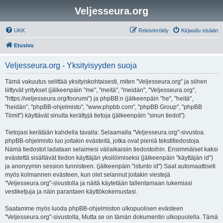
Veljesseura.org
UKK
Rekisteröidy
Kirjaudu sisään
Etusivu
Veljesseura.org - Yksityisyyden suoja
Tämä vakuutus selittää yksityiskohtaisesti, miten "Veljesseura.org" ja siihen
liittyvät yritykset (jälkeenpäin "me", "meitä", "meidän", "Veljesseura.org",
"https://veljesseura.org/foorumi") ja phpBB:n (jälkeenpäin "he", "heitä",
"heidän", "phpBB-ohjelmisto", "www.phpbb.com", "phpBB Group", "phpBB
Tiimit") käyttävät sinulta kerättyjä tietoja (jälkeenpäin "sinun tiedot").
Tietojasi kerätään kahdella tavalla: Selaamalla "Veljesseura.org"-sivustoa.
phpBB-ohjelmisto luo joitakin evästeitä, jotka ovat pieniä tekstitiedostoja.
Nämä tiedostot ladataan selaimesi väliaikaisiin tiedostoihin. Ensimmäiset kaksi
evästettä sisältävät tiedon käyttäjän yksilöimiseksi (jälkeenpäin "käyttäjän id")
ja anonyymin session tunnisteen. (jälkeenpäin "istunto id") Saat automaattiseti
myös kolmannen evästeen, kun olet selannut joitakin viestejä
"Veljesseura.org"-sivustolla ja näitä käytetään tallentamaan lukemiasi
vestiketjuja ja näin parantaen käyttökokemustasi.
Saatamme myös luoda phpBB-ohjelmiston ulkopuolisen evästeen
"Veljesseura.org"-sivustolta, Mutta se on tämän dokumentin ulkopuolella. Tämä